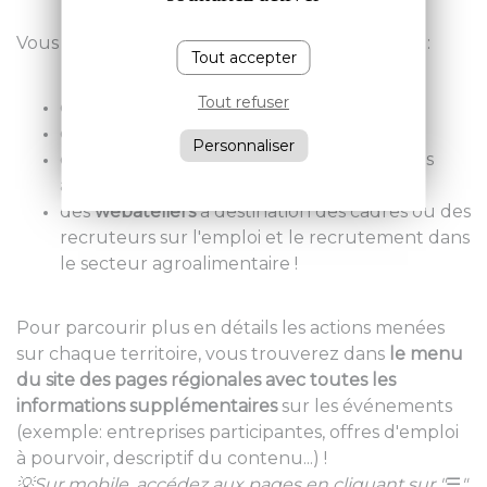
Vous y trouverez différentes actions telles que :
Tout accepter
Tout refuser
des
présentations d'entreprises
,
des
job dating
,
Personnaliser
des
tables rondes
d'échanges thématiques
autour de l'agroalimentaire,
des
webateliers
à destination des cadres ou des
recruteurs sur l'emploi et le recrutement dans
le secteur agroalimentaire !
Pour parcourir plus en détails les actions menées
sur chaque territoire, vous trouverez dans
le menu
du site des pages régionales avec toutes les
informations supplémentaires
sur les événements
(exemple: entreprises participantes, offres d'emploi
à pourvoir, descriptif du contenu...) !
💡Sur mobile, accédez aux pages en cliquant sur "
☰
"