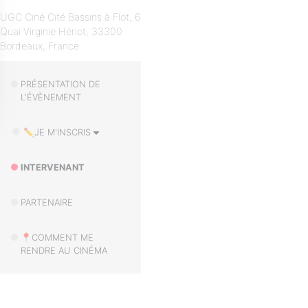
UGC Ciné Cité Bassins à Flot, 6
Quai Virginie Hériot, 33300
Bordeaux, France
PRÉSENTATION DE
L'ÉVÈNEMENT
✏️JE M'INSCRIS
INTERVENANT
PARTENAIRE
📍COMMENT ME
RENDRE AU CINÉMA