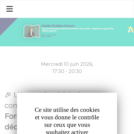
Panneau de gestion des cookies
Mercredi 10 juin 2026,
17:30 - 20:30
🎉
L’Apec a le plaisir de vous
convier à une
soirée Théâtre-
Ce site utilise des cookies
Forum inédite
,
spécialement
et vous donne le contrôle
sur ceux que vous
dédiée aux cadres séniors
, pour
souhaitez activer