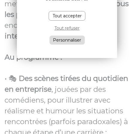
mettre en avant
la richesse de tous
les parcours professionnels
et
Tout accepter
encourager
le dialogue
Tout refuser
intergénérationnel
.
🤝
Personnaliser
Au programme :
• 🎭
Des scènes tirées du quotidien
en entreprise
, jouées par des
comédiens, pour illustrer avec
réalisme et humour les situations
rencontrées (parfois paradoxales) à
chaque étape d’une carrière :