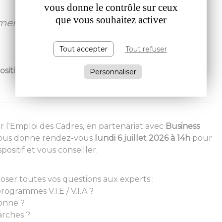
vous donne le contrôle sur ceux
que vous souhaitez activer
encer une aventure professionnelle à
Tout accepter
Tout refuser
✈️
ositifs
V.I.E
et
V.I.A
!
Personnaliser
r l'Emploi des Cadres, en partenariat avec
Business
ous donne rendez-vous
lundi
6 juillet 2026 à 14h
pour
ositif et vous conseiller.
oser toutes vos questions aux experts :
ogrammes V.I.E / V.I.A ?
onne ?
rches ?